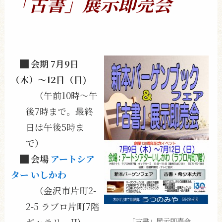
「古書」展示即売会
█ 会期 7月9日
（木）〜12日（日)
（午前10時〜午
後7時まで。最終
日は午後5時ま
で）
█ 会場
アートシア
ター いしかわ
（金沢市片町2-
2-5 ラブロ片町7階
ギャラリーII)
「古書」展示即売会