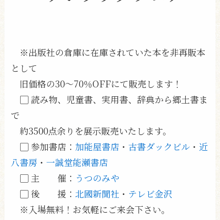
※出版社の倉庫に在庫されていた本を非再販本
として
旧価格の30〜70％OFFにて販売します！
▢ 読み物、児童書、実用書、辞典から郷土書ま
で
約3500点余りを展示販売いたします。
▢ 参加書店：
加能屋書店
・
古書ダックビル
・
近
八書房
・
一誠堂能瀬書店
▢ 主 催：
うつのみや
▢ 後 援：
北國新聞社
・
テレビ金沢
※入場無料！お気軽にご来会下さい。