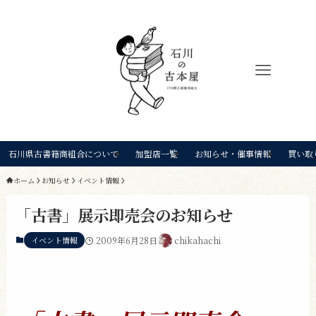
石川県古書籍商組合について
加盟店一覧
お知らせ・催事情報
買い取
ホーム
お知らせ
イベント情報
「古書」展示即売会のお知らせ
イベント情報
2009年6月28日
chikahachi