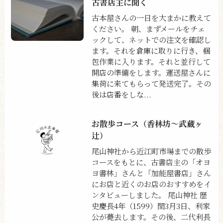
古書店主に聞く
古本屋さんの一日を大まかに教えて
ください。 朝、まずメールをチェ
ックして、ネットでの注文を確認し
ます。それを倉庫に取りに行き、梱
包作業に入ります。それと並行して
開店の準備をします。運送屋さんに
集荷に来てもらって発送完了。その
後は店番をしな...
お散歩コース（香林坊〜武蔵ヶ
辻）
尾山神社から近江町市場までの散歩
コースをもとに、古書店主の「オヨ
ヨ書林」さんと「加能屋書店」さん
にお店と近くのお店のおすすめをイ
ンタビューしました。 尾山神社 歴
史慶長4年（1599）閏3月3日、利家
公が薨去します。その後、二代利長