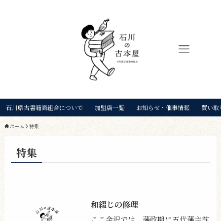
石川県古書籍商組合について
加盟店一覧
お知らせ・催事情報
買い取
ホーム
特集
特集
和綴じの修理
ここ金沢では、藩政期に五代藩主前