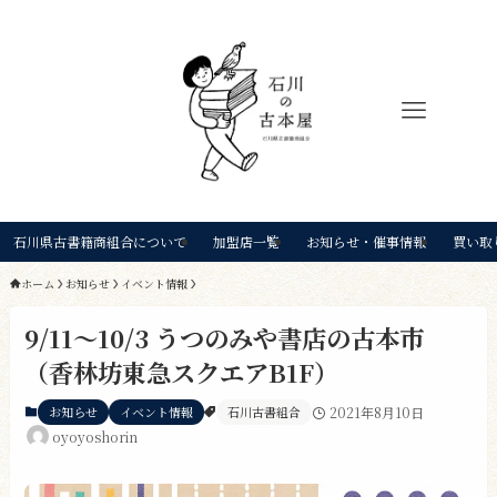
石川県古書籍商組合について
加盟店一覧
お知らせ・催事情報
買い取
ホーム
お知らせ
イベント情報
9/11〜10/3 うつのみや書店の古本市
（香林坊東急スクエアB1F）
お知らせ
イベント情報
石川古書組合
2021年8月10日
oyoyoshorin