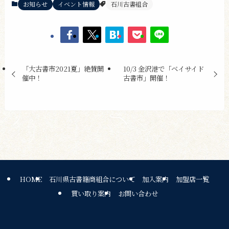
お知らせ
イベント情報
石川古書組合
「大古書市2021夏」絶賛開
10/3 金沢港で「ベイサイド
催中！
古書市」開催！
HOME
石川県古書籍商組合について
加入案内
加盟店一覧
買い取り案内
お問い合わせ