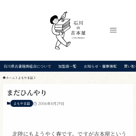
石川県古書籍商組合について
加盟店一覧
お知らせ・催事情報
買い取
ホーム
よもやま話
まだひんやり
よもやま話
2006年4月29日
北陸にもようやく春です。ですが古本屋という