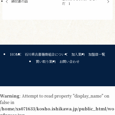
領収書の話
だ 1
HOME
石川県古書籍商組合について
加入案内
加盟店一覧
買い取り案内
お問い合わせ
Warning
: Attempt to read property "display_name" on
false in
/home/xs071633/kosho.ishikawa.jp/public_html/wo
rdpress/wp-