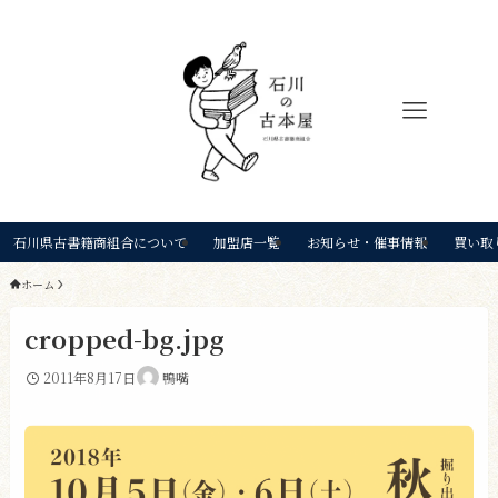
石川県古書籍商組合について
加盟店一覧
お知らせ・催事情報
買い取
ホーム
cropped-bg.jpg
2011年8月17日
鴨嘴