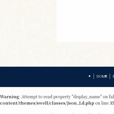
HOME
Warning
: Attempt to read property "display_name" on fa
content/themes/swell/classes/Json_Ld.php
on line
3