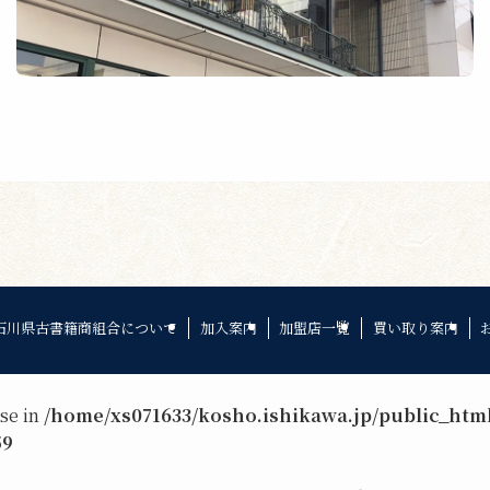
石川県古書籍商組合について
加入案内
加盟店一覧
買い取り案内
lse in
/home/xs071633/kosho.ishikawa.jp/public_htm
59