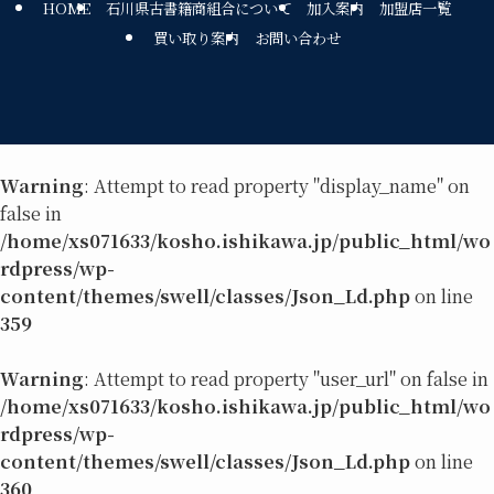
HOME
石川県古書籍商組合について
加入案内
加盟店一覧
買い取り案内
お問い合わせ
Warning
: Attempt to read property "display_name" on
false in
/home/xs071633/kosho.ishikawa.jp/public_html/wo
rdpress/wp-
content/themes/swell/classes/Json_Ld.php
on line
359
Warning
: Attempt to read property "user_url" on false in
/home/xs071633/kosho.ishikawa.jp/public_html/wo
rdpress/wp-
content/themes/swell/classes/Json_Ld.php
on line
360