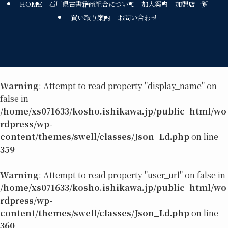
HOME
石川県古書籍商組合について
加入案内
加盟店一覧
買い取り案内
お問い合わせ
Warning
: Attempt to read property "display_name" on
false in
/home/xs071633/kosho.ishikawa.jp/public_html/wo
rdpress/wp-
content/themes/swell/classes/Json_Ld.php
on line
359
Warning
: Attempt to read property "user_url" on false in
/home/xs071633/kosho.ishikawa.jp/public_html/wo
rdpress/wp-
content/themes/swell/classes/Json_Ld.php
on line
360