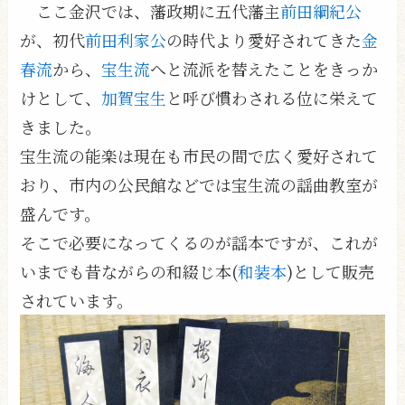
ここ金沢では、藩政期に五代藩主
前田綱紀公
が、初代
前田利家公
の時代より愛好されてきた
金
春流
から、
宝生流
へと流派を替えたことをきっか
けとして、
加賀宝生
と呼び慣わされる位に栄えて
きました。
宝生流の能楽は現在も市民の間で広く愛好されて
おり、市内の公民館などでは宝生流の謡曲教室が
盛んです。
そこで必要になってくるのが謡本ですが、これが
いまでも昔ながらの和綴じ本(
和装本
)として販売
されています。