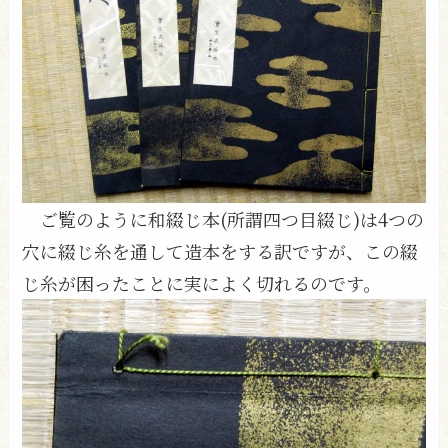
ご覧のように和綴じ本(所謂四つ目綴じ)は4つの
穴に綴じ糸を通して造本をする訳ですが、この綴
じ糸が困ったことに実によく切れるのです。