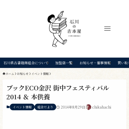
石川県古書籍商組合について
加盟店一覧
お知らせ・催事情報
買い取
ホーム
お知らせ
イベント情報
ブックECO金沢 街中フェスティバル
2014 ＆ 本供養
イベント情報
組合だより
2014年8月29日
chikahachi