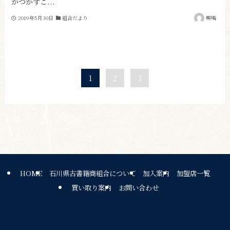
がつかずご...
2019年5月30日
組合だより
鴨嘴
1
2
3
HOME
石川県古書籍商組合について
加入案内
加盟店一覧
買い取り案内
お問い合わせ