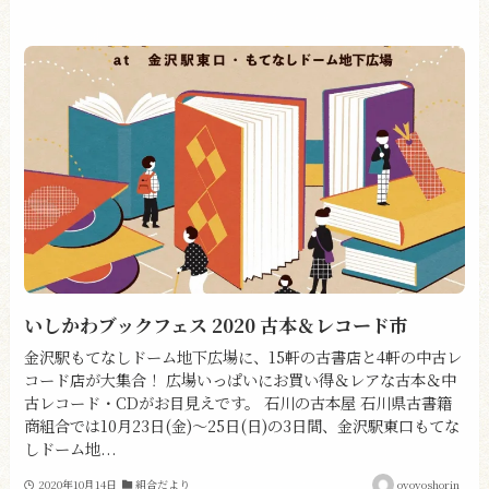
いしかわブックフェス 2020 古本＆レコード市
金沢駅もてなしドーム地下広場に、15軒の古書店と4軒の中古レ
コード店が大集合！ 広場いっぱいにお買い得＆レアな古本＆中
古レコード・CDがお目見えです。 石川の古本屋 石川県古書籍
商組合では10月23日(金)〜25日(日)の3日間、金沢駅東口もてな
しドーム地...
2020年10月14日
組合だより
oyoyoshorin