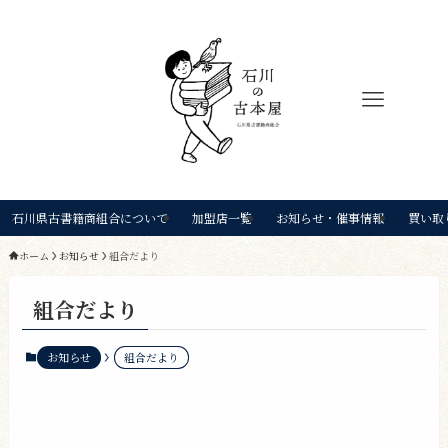
石川県古書籍商組合について
加盟店一覧
お知らせ・催事情報
買い取
ホーム
お知らせ
組合だより
組合だより
お知らせ
組合だより