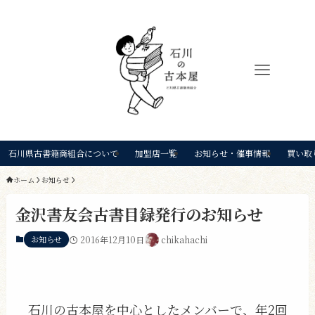
石川県古書籍商組合について
加盟店一覧
お知らせ・催事情報
買い取
ホーム
お知らせ
金沢書友会古書目録発行のお知らせ
お知らせ
2016年12月10日
chikahachi
石川の古本屋を中心としたメンバーで、年2回