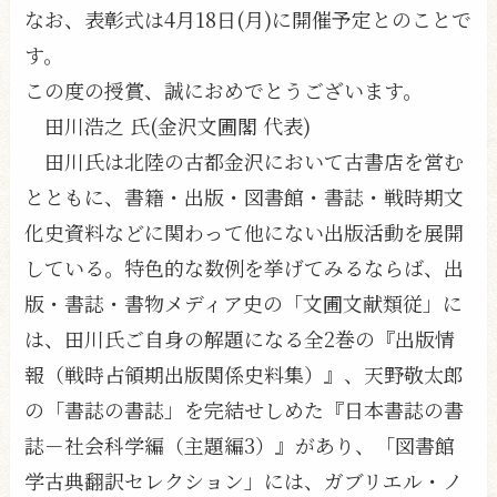
なお、表彰式は4月18日(月)に開催予定とのことで
す。
この度の授賞、誠におめでとうございます。
田川浩之 氏(金沢文圃閣 代表)
田川氏は北陸の古都金沢において古書店を営む
とともに、書籍・出版・図書館・書誌・戦時期文
化史資料などに関わって他にない出版活動を展開
している。特色的な数例を挙げてみるならば、出
版・書誌・書物メディア史の「文圃文献類従」に
は、田川氏ご自身の解題になる全2巻の『出版情
報（戦時占領期出版関係史料集）』、天野敬太郎
の「書誌の書誌」を完結せしめた『日本書誌の書
誌－社会科学編（主題編3）』があり、「図書館
学古典翻訳セレクション」には、ガブリエル・ノ