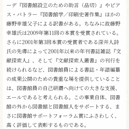
ーデ『図書館設立のための助言（品切）』やピア
ス・バトラー『図書館学／印刷史著作集』ほかの
藤野幸雄父子による訳書がある。ちなみに故藤野
幸雄氏は2009年第11回の本賞を受賞されている。
さらに2001年第3回本賞の受賞者である深井人詩
氏の先導によって2001年以来の年刊書誌雑誌『文
献探索人』、そして『文献探索人叢書』の刊行を
続けられるなど、図書館員による書誌・年譜編纂
の成果公開のための貴重な場を提供していること
は、図書館員の自己研鑽へ向けての大きな支援、
エールであると考えられる。この事業自体、図書
館の外から図書館と図書館人をサポートする、ま
さに図書館サポートフォーラム賞にふさわしく、
高く評価して表彰するものである。