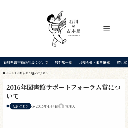
石川県古書籍商組合について
加盟店一覧
お知らせ・催事情報
買い取
ホーム
お知らせ
組合だより
2016年図書館サポートフォーラム賞につ
いて
組合だより
2016年4月4日
管理人