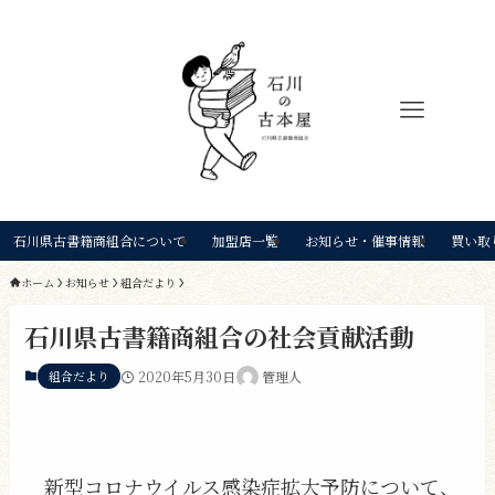
石川県古書籍商組合について
加盟店一覧
お知らせ・催事情報
買い取
ホーム
お知らせ
組合だより
石川県古書籍商組合の社会貢献活動
組合だより
2020年5月30日
管理人
新型コロナウイルス感染症拡大予防について、