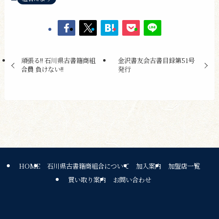
頑張る!! 石川県古書籍商組
金沢書友会古書目録第51号
合員 負けない!!
発行
HOME
石川県古書籍商組合について
加入案内
加盟店一覧
買い取り案内
お問い合わせ