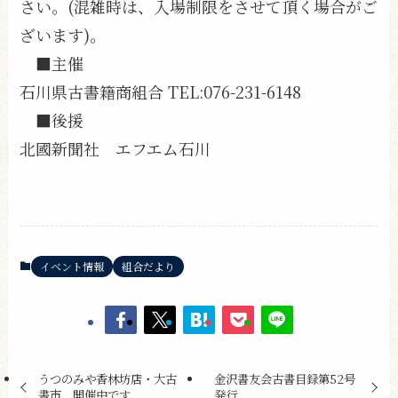
さい。(混雑時は、入場制限をさせて頂く場合がご
ざいます)。
■主催
石川県古書籍商組合 TEL:076-231-6148
■後援
北國新聞社 エフエム石川
イベント情報
組合だより
うつのみや香林坊店・大古
金沢書友会古書目録第52号
書市 開催中です
発行