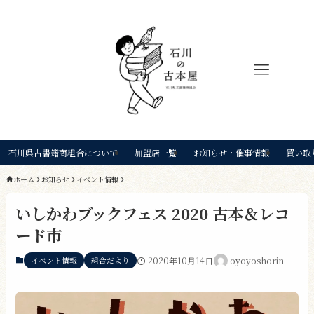
石川県古書籍商組合について
加盟店一覧
お知らせ・催事情報
買い取
ホーム
お知らせ
イベント情報
いしかわブックフェス 2020 古本＆レコ
ード市
イベント情報
組合だより
2020年10月14日
oyoyoshorin