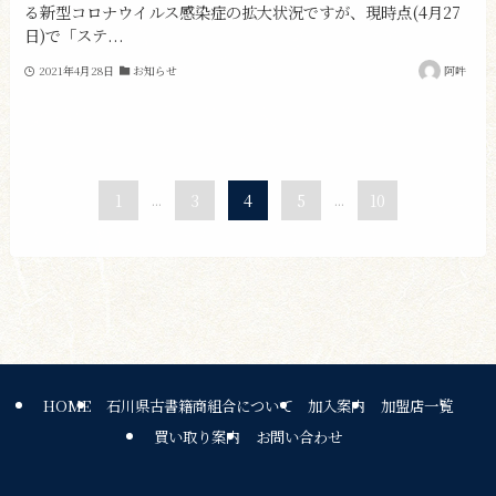
る新型コロナウイルス感染症の拡大状況ですが、現時点(4月27
日)で「ステ...
2021年4月28日
お知らせ
阿吽
1
...
3
4
5
...
10
HOME
石川県古書籍商組合について
加入案内
加盟店一覧
買い取り案内
お問い合わせ