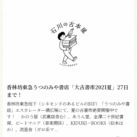
香林坊東急うつのみや書店「大古書市2021夏」27日
まで！
香林坊東急地下（シネモンドのあるビルのB1F）「うつのみや書
店」エスカレーター横広場にて、夏の古書市絶賛開催中で
す！ かのう屋（武蔵店含む）、あうん堂、金澤二十世紀書
房、ビートマニア（音楽関係）、KIDUKI－BOOKS（絵本ほ
か）、流星舎（ガロ系マ...