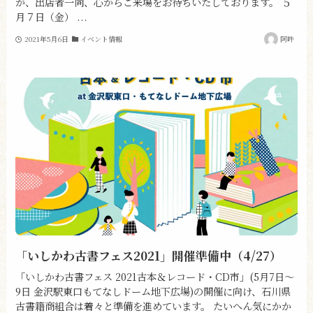
が、出店者一同、心からご来場をお待ちいたしております。 ５
月７日（金） ...
2021年5月6日
イベント情報
阿吽
「いしかわ古書フェス2021」開催準備中（4/27）
「いしかわ古書フェス 2021古本＆レコード・CD市」(5月7日～
9日 金沢駅東口もてなしドーム地下広場)の開催に向け、石川県
古書籍商組合は着々と準備を進めています。 たいへん気にかか