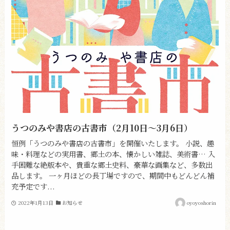
うつのみや書店の古書市（2月10日〜3月6日）
恒例「うつのみや書店の古書市」を開催いたします。 小説、趣
味・料理などの実用書、郷土の本、懐かしい雑誌、美術書… 入
手困難な絶版本や、貴重な郷土史料、豪華な画集など、多数出
品します。 一ヶ月ほどの長丁場ですので、期間中もどんどん補
充予定です...
2022年1月13日
お知らせ
oyoyoshorin