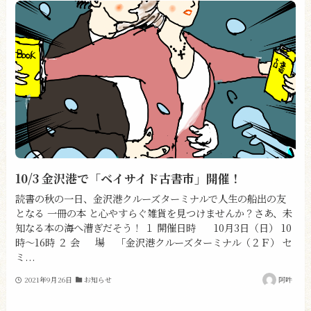
10/3 金沢港で「ベイサイド古書市」開催！
読書の秋の一日、金沢港クルーズターミナルで人生の船出の友
となる 一冊の本 と心やすらぐ雑貨を見つけませんか？さあ、未
知なる本の海へ漕ぎだそう！ １ 開催日時 10月3日（日） 10
時～16時 ２ 会 場 「金沢港クルーズターミナル（２Ｆ） セ
ミ...
2021年9月26日
お知らせ
阿吽