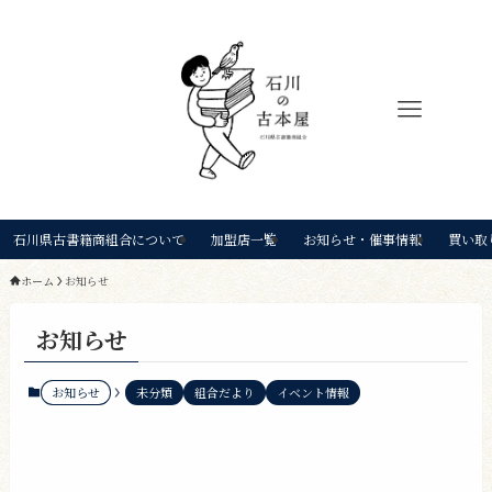
石川県古書籍商組合について
加盟店一覧
お知らせ・催事情報
買い取
ホーム
お知らせ
お知らせ
お知らせ
未分類
組合だより
イベント情報