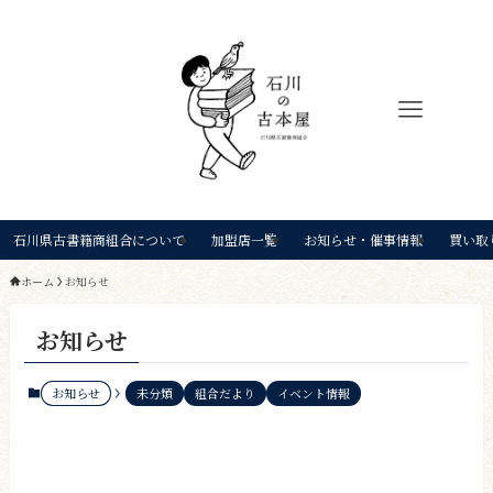
石川県古書籍商組合について
加盟店一覧
お知らせ・催事情報
買い取
ホーム
お知らせ
お知らせ
お知らせ
未分類
組合だより
イベント情報